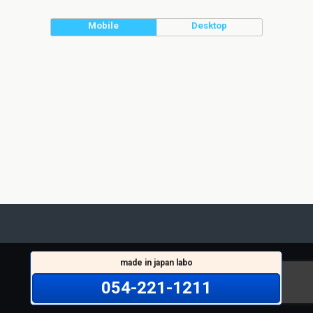
Mobile
Desktop
made in japan labo
054-221-1211