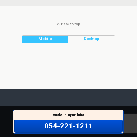
Back to top
Mobile
Desktop
made in japan labo
054-221-1211