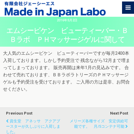
2016年5月2日
エムシービケン ビューティーバー・Ｂ
Ｂラボ ＰＨマッサージゲルに関して
大人気のエムシービケン ビューティーバーですが毎月2400本
入荷しております。しかし予約受注で 残念ながら12月まで埋ま
ってしまっております。 販売再開は来年1月の見込みです。 合
わせて売れております、ＢＢラボラトリーズのＰＨマッサージ
ゲルも予約受注を受けております。 ご入用の方は是非、お問合
せください。
Previous Post
Next Post
資生堂 アネッサ アクアブ
メリーズ各種サイズ 安定供給可
ースターが久しぶりに入荷しま
能です。 月/5コンテナ可能
した。