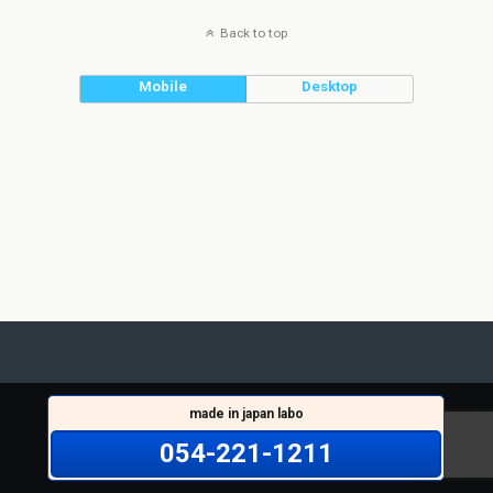
Back to top
Mobile
Desktop
made in japan labo
054-221-1211