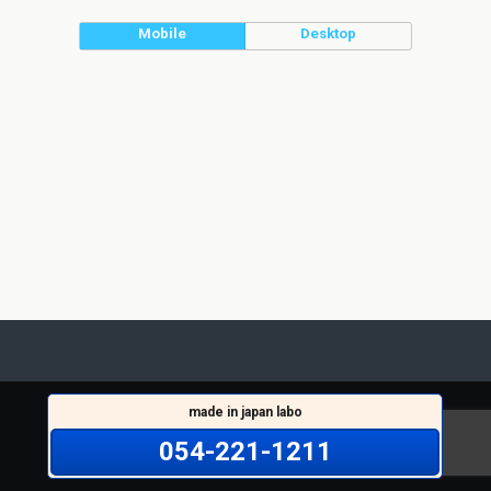
Mobile
Desktop
made in japan labo
054-221-1211